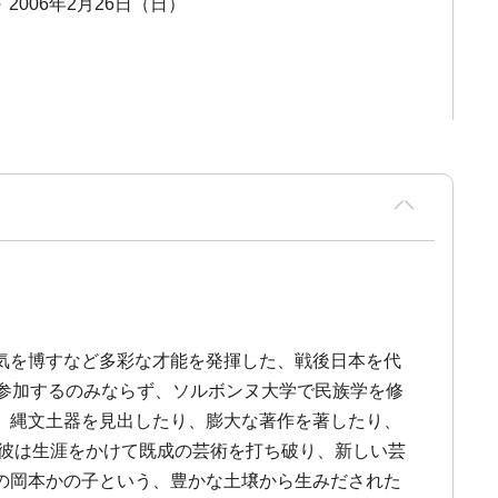
～ 2006年2月26日（日）
気を博すなど多彩な才能を発揮した、戦後日本を代
に参加するのみならず、ソルボンヌ大学で民族学を修
、縄文土器を見出したり、膨大な著作を著したり、
、彼は生涯をかけて既成の芸術を打ち破り、新しい芸
の岡本かの子という、豊かな土壌から生みだされた