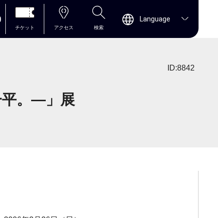
0
Language
チケット
アクセス
検索
ID:8842
一平。―」展