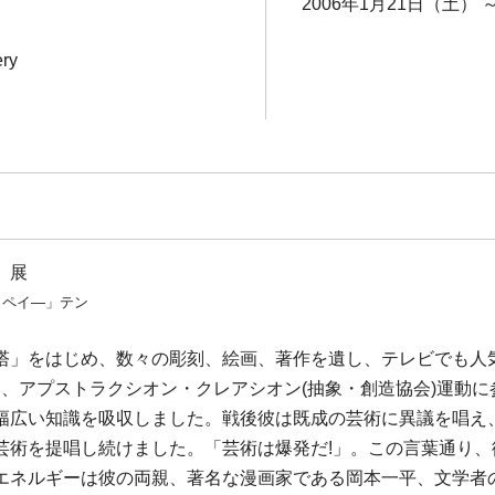
2006年1月21日（土） 
ery
」展
ッペイ―」テン
塔」をはじめ、数々の彫刻、絵画、著作を遺し、テレビでも人
学し、アプストラクシオン・クレアシオン(抽象・創造協会)運動
幅広い知識を吸収しました。戦後彼は既成の芸術に異議を唱え
芸術を提唱し続けました。「芸術は爆発だ!」。この言葉通り
エネルギーは彼の両親、著名な漫画家である岡本一平、文学者