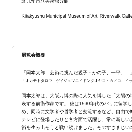
北九州市立美術館分館
Kitakyushu Municipal Museum of Art, Riverwalk Gall
展覧会概要
「岡本太郎―芸術に挑んだ親子・かの子、一平。―
「オカモトタロウ―ゲイジュツニイドンダオヤコ・カノコ、イ
岡本太郎は、大阪万博の際に人気を博した「太陽の
表する前衛作家です。 彼は1930年代のパリに留
め、同時に文学者や哲学者と交流するなど、自由で
テレビに登場したりと各方面で活躍し、常に新しい
術を生み出そうと戦い続けました。そのすさまじい