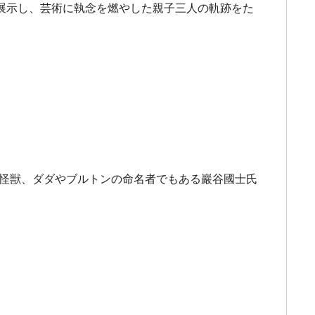
展示し、芸術に執念を燃やした親子三人の軌跡をた
る怪獣、ダダやブルトンの命名者でもある巖谷國士氏