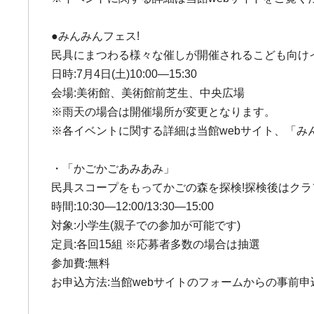
●みんみんフェス!
民具にまつわる様々な催しが開催されるこども向けイ
日時:7月4日(土)10:00―15:30
会場:美術館、美術館前芝生、中央広場
※雨天の場合は開催場所が変更となります。
※各イベントに関する詳細は当館webサイト、「み
・「かごかごあみあみ」
民具スコープをもってかごの森を探検!探検後はクラ
時間:10:30―12:00/13:30―15:00
対象:小学生(親子での参加が可能です)
定員:各回15組 ※応募者多数の場合は抽選
参加費:無料
お申込方法:当館webサイトのフォームからの事前申