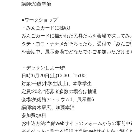
講師:加藤幸治
●ワークショップ
・みんごカードに挑戦!
みんごカードに描かれた民具たちを会場で探してみよ
タテ・ヨコ・ナナメがそろったら、受付で「みんご!
※会期中、展示会場でどなたでもご参加いただけます
・デッサンしよーぜ!
日時:6月20日(土)13:30―15:00
対象:一般(小学生以上)、本学学生
定員:20名 *応募者多数の場合は抽選
会場:美術館アトリウム1、展示室6
講師:鈴木康広、加藤幸治
参加費:無料
お申込方法:当館webサイトのフォームからの事前申
※イベントに関する詳細は当館webサイトをご覧く