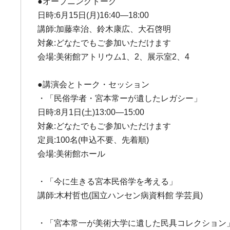
●オープニングトーク
日時:6月15日(月)16:40―18:00
講師:加藤幸治、鈴木康広、大石啓明
対象:どなたでもご参加いただけます
会場:美術館アトリウム1、2、展示室2、4
●講演会とトーク・セッション
・「民俗学者・宮本常ーが遺したレガシー」
日時:8月1日(土)13:00―15:00
対象:どなたでもご参加いただけます
定員:100名(申込不要、先着順)
会場:美術館ホール
・「今に生きる宮本民俗学を考える」
講師:木村哲也(国立ハンセン病資料館 学芸員)
・「宮本常一が美術大学に遺した民具コレクション