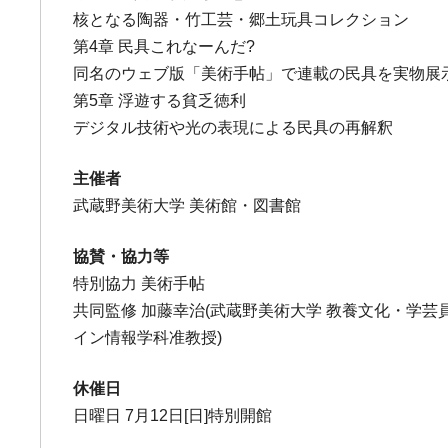
核となる陶器・竹工芸・郷土玩具コレクション
第4章 民具これなーんだ?
同名のウェブ版「美術手帖」で連載の民具を実物展
第5章 浮遊する貧乏徳利
デジタル技術や光の表現による民具の再解釈
主催者
武蔵野美術大学 美術館・図書館
協賛・協力等
特別協力 美術手帖
共同監修 加藤幸治(武蔵野美術大学 教養文化・学芸
イン情報学科准教授)
休催日
日曜日 7月12日[日]特別開館