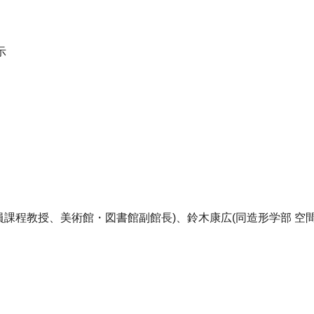
示
員課程教授、美術館・図書館副館長)、鈴木康広(同造形学部 空