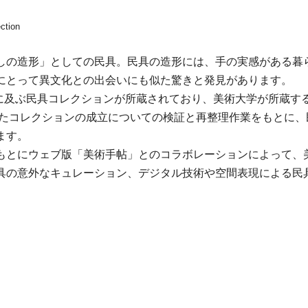
ction
しの造形」としての民具。民具の造形には、手の実感がある暮
にとって異文化との出会いにも似た驚きと発見があります。
点に及ぶ民具コレクションが所蔵されており、美術大学が所蔵す
きたコレクションの成立についての検証と再整理作業をもとに、
ます。
もとにウェブ版「美術手帖」とのコラボレーションによって、
具の意外なキュレーション、デジタル技術や空間表現による民