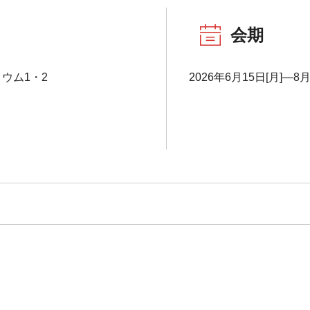
会期
ウム1・2
2026年6月15日[月]―8月