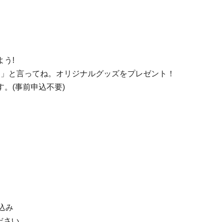
う!
 」と言ってね。オリジナルグッズをプレゼント！
。(事前申込不要)
込み
ださい。