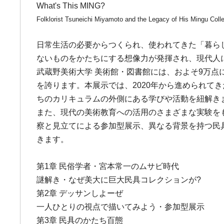
What's This MING?
Folklorist Tsuneichi Miyamoto and the Legacy of His Mingu Colle
日常生活の必要からつくられ、使われてきた「暮ら
ないものをかたちにする想像力が発揮され、現代人
武蔵野美術大学 美術館・図書館には、およそ9万
を誇ります。本展示では、2020年から進められて
ちのカリキュラムの外側にある学びや活動を紐解き
また、現代の美術教育への活用のさまざまな実験を
察と見立てによる参加型展示、異なる背景を持つ民
きます。
第1章 民俗学者・宮本常一のムサビ時代
謎解き・なぜ美大に巨大民具コレクションが?
第2章 デッサンしよーぜ
一人ひとりの視点で描いてみよう・参加型展示
第3章 民具のかたち百態