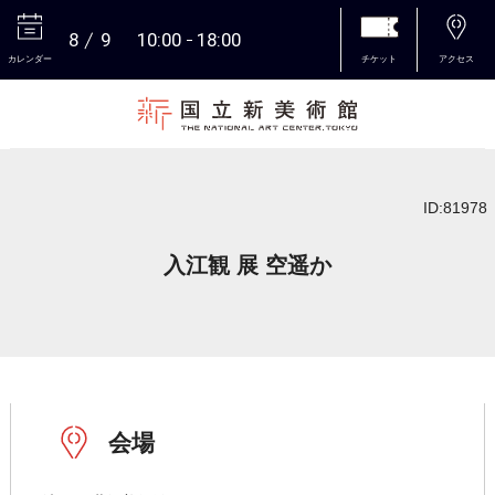
8
9
10:00
18:00
カレンダー
チケット
アクセス
本文へ
ID:81978
入江観 展 空遥か
会場