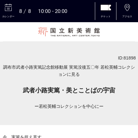
8
8
10:00
20:00
カレンダー
チケット
アクセス
本文へ
ID:81898
調布市武者小路実篤記念館移動展 実篤没後五〇年 若松英輔コレクシ
ョンに見る
武者小路実篤・美とことばの宇宙
ー若松英輔コレクションを中心にー
今、実篤を捉え直す