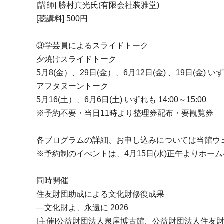
[講師] 勝村真光氏(有限会社装雅堂)
[聴講料] 500円
③学芸員によるスライドトーク
夕焼けスライドトーク
5月8(金）、29日(金）、6月12日(金) 、19日(金) いずれ
アフタヌーントーク
5月16(土）、6月6日(土) いずれも 14:00～15:00
※予約不要・当日11時より整理券配布・要観覧券
各ブログラムの詳細、お申し込みについては当館ウ
※予約制のイべントは、4月15日(水)正午よりホー
同時開催
住友財団助成による文化財修復成果
―文化財よ、永遠に 2026
[主催]公益財団法人泉屋博古館、公益財団法人住友