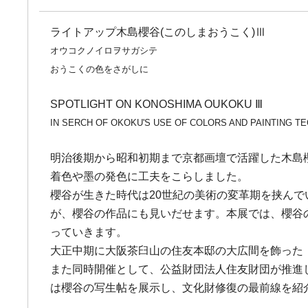
ライトアップ木島櫻谷(このしまおうこく)Ⅲ
オウコクノイロヲサガシテ
おうこくの色をさがしに
SPOTLIGHT ON KONOSHIMA OUKOKU Ⅲ
IN SERCH OF OKOKU'S USE OF COLORS AND PAINTING 
明治後期から昭和初期まで京都画壇で活躍した木島櫻谷
着色や墨の発色に工夫をこらしました。
櫻谷が生きた時代は20世紀の美術の変革期を挟ん
が、櫻谷の作品にも見いだせます。本展では、櫻谷
っていきます。
大正中期に大阪茶臼山の住友本邸の大広間を飾った
また同時開催として、公益財団法人住友財団が推進
は櫻谷の写生帖を展示し、文化財修復の最前線を紹