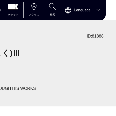
0
Language
チケット
アクセス
検索
ID:81888
く)Ⅲ
ROUGH HIS WORKS