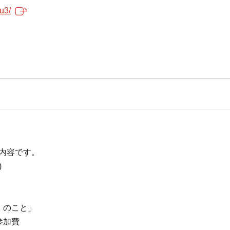
u3/
」
内容です。
)
』のこと」
要参加費