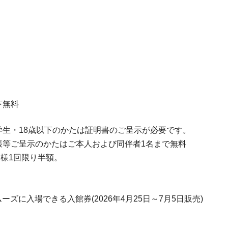
以下無料
学生・18歳以下のかたは証明書のご呈示が必要です。
者手帳等ご呈示のかたはご本人および同伴者1名まで無料
名様1回限り半額。
ムーズに入場できる入館券(2026年4月25日～7月5日販売)