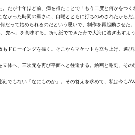
た。だが十年ほど前、病を得たことで「もう二度と何かをつく
こなかった時間の重さに、自嘲とともに打ちのめされたからだ
は何だって始められるのだという思いで、制作を再起動させた
前へ、先へ」を意味する。折り紙でできた舟で大海に漕ぎ出すよ
枚もドローイングを描く。そこからマケットを立ち上げ、選び
を立体へ、三次元を再び平面へと往還する。絵画と彫刻、その
刻でもない「なにものか」。その答えを求めて、私は今もAVA