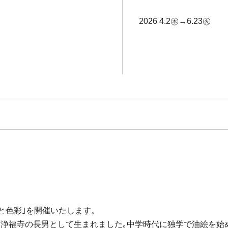
2026 4.2㊍→6.23㊋
間と色彩｣を開催いたします。
能登町･浄福寺の長男として生まれました｡中学時代に独学で油絵