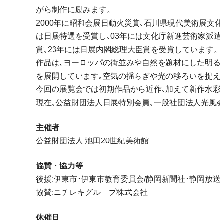
がら制作に励みます。
2000年に昭和会展日動火災賞､石川県現代美術展文
は日展特選を受賞し､03年には文化庁新進芸術家派遣
賞､23年には日展内閣総理大臣賞を受賞しています
作品は､ヨーロッパの街並みや自然を題材にした明
を展開しています｡空気の揺らぎや光の移ろいを捉
今回の展覧会では初期作品から近作､加えて新作水彩
現在､公益財団法人日展特別会員､一般社団法人光風
主催者
公益財団法人 池田20世紀美術館
協賛・協力等
後援:伊東市･伊東市教育委員会/静岡新聞社･静岡放送/伊
協賛:ニチレキグループ株式会社
休催日