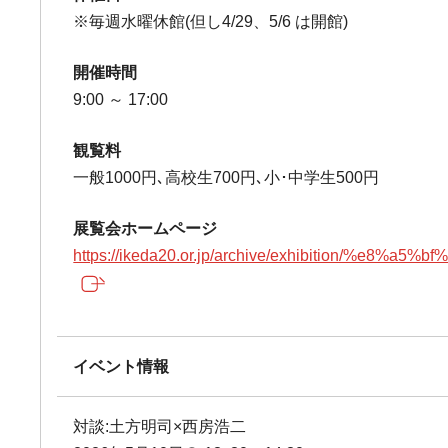
※毎週水曜休館(但し4/29、5/6 は開館)
開催時間
9:00 ～ 17:00
観覧料
一般1000円､高校生700円､小･中学生500円
展覧会ホームページ
https://ikeda20.or.jp/archive/exhibitio
イベント情報
対談:土方明司×西房浩二