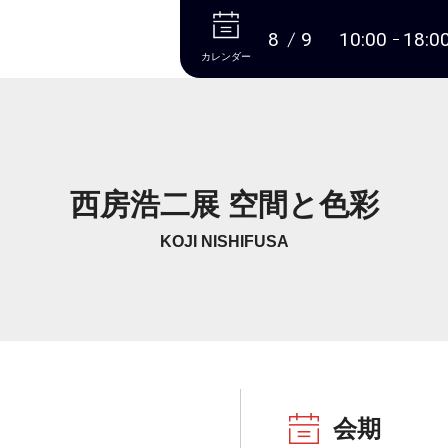
本文へ
8
9
10:00
18:0
カレンダー
西房浩二展 空間と色彩
KOJI NISHIFUSA
会期