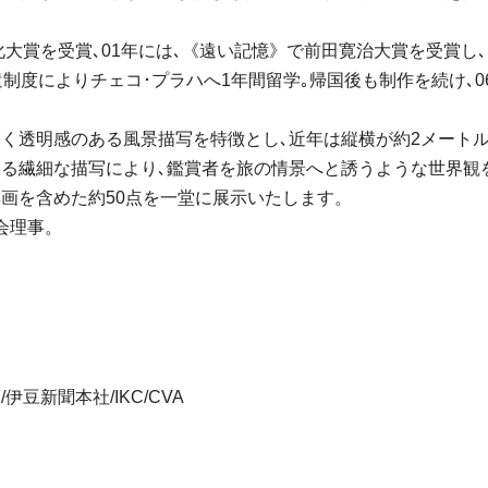
化大賞を受賞､01年には､《遠い記憶》で前田寛治大賞を受賞し
制度によりチェコ･プラハへ1年間留学｡帰国後も制作を続け､0
。
るく透明感のある風景描写を特徴とし､近年は縦横が約2メート
える繊細な描写により､鑑賞者を旅の情景へと誘うような世界観
画を含めた約50点を一堂に展示いたします。
会理事。
豆新聞本社/IKC/CVA