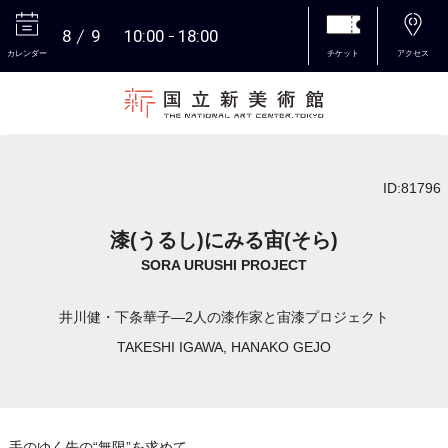
8
9
10:00
18:00
カレンダー
チケット
アクセス
本文へ
ID:81796
漆(うるし)にみる宙(そら)
SORA URUSHI PROJECT
井川健・下条華子―2人の漆作家と宙漆プロジェクト
TAKESHI IGAWA, HANAKO GEJO
手のゆく先の“無限”を求めて――