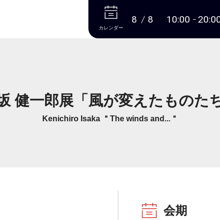
本文へ
8
8
10:00
20:0
カレンダー
坂 健一郎展「風が変えたものた
Kenichiro Isaka ＂The winds and...＂
会期