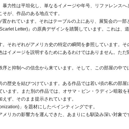
、暴力性は平坦化し、単なるイメージや年号、リファレンスへ
こそが、作品のある地点です。
 Die』が置かれています。それはテーブルの上にあり、展覧会の
carlet Letter)』の原典デザインを踏襲しています。こ
す。それぞれがアメリカ史の特定の瞬間を参照しています。そ
色はイメージを説明するためにあるわけではありません。ただ
秩序と抑制への信念から来ています。そして、この部屋の中で
を結びつけています。ある作品では若い頃の私の部屋に貼ってあったミ
置しています。また別の作品では、オサマ・ビン・ラディン暗殺
加えず、そのまま提示されています。
nization)」を題材にしたペインティングです。
アメリカの影響力を運んできた、あまりにも馴染み深い対象です