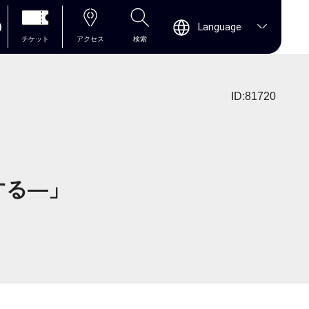
0
Language
チケット
アクセス
検索
ID:81720
想する―」