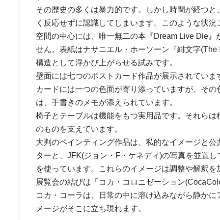
その歴史の多くは暴力的です。しかし時間が経つと
く反応せずに認識してしまいます。このような状況
空間の中心には、唯一無二の本『Dream Live
せん。表紙はナサニエル・ホーソーン『緋文字(The S
構造として浮かび上がらせる試みです。
壁面には七つのポストカード作品が展示されていま
カードには一つの色面が寄り添っていますが、その
は、手書きのメモが添えられています。
椅子とテーブルは機能をもつ実用品です。それらは
のものを支えています。
大判のペインティング作品は、私的なイメージと公共の歴史
ターと、JFK(ジョン・F・ケネディ)の写真を並
を使っています。これらのイメージは調整や解釈を
展覧会の結びは「コカ・コロニゼーション(CocaColo
コカ・コーラは、日常の中に溶け込みながら静かに
メージがそこに立ち現れます。