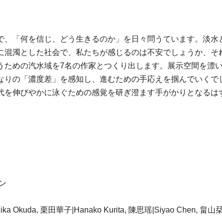
で、「何を信じ、どう生きるのか」を日々問うています。淡水
に混濁とした社会で、私たちが感じるのは不安でしょうか、そ
うための汽水域を7名の作家とつくり出します。展示空間を漂
なりの「濃度差」を感知し、進むための手応えを掴んでいくで
代を伸びやかに泳ぐための感覚を研ぎ澄ます手がかりとなるは
ン
ka Okuda, 栗田華子|Hanako Kurita, 陳思瑶|Siyao Chen, 畠山栞