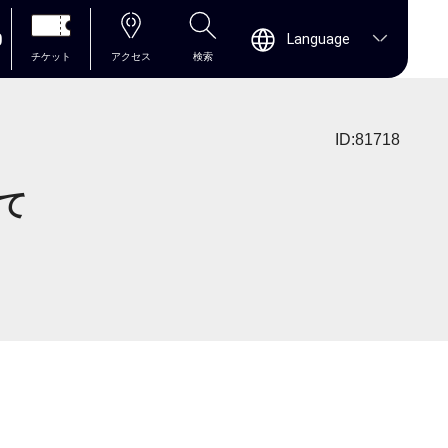
0
Language
チケット
アクセス
検索
ID:81718
て