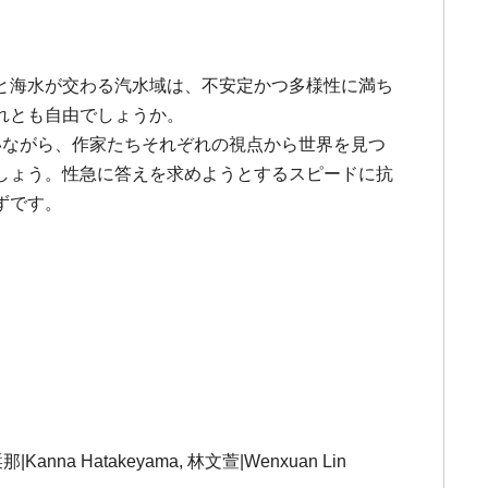
と海水が交わる汽水域は、不安定かつ多様性に満ち
れとも自由でしょうか。
いながら、作家たちそれぞれの視点から世界を見つ
しょう。性急に答えを求めようとするスピードに抗
ずです。
那|Kanna Hatakeyama, 林文萱|Wenxuan Lin