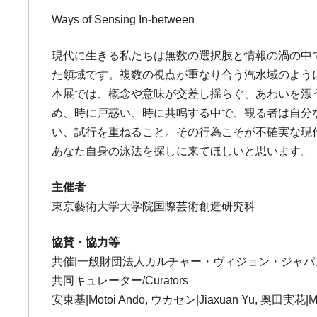
Ways of Sensing In-between
現代に生きる私たちは無数の選択肢と情報の渦の中
た領域です。複数の視点が重なり合う汽水域のよう
本展では、概念や意味が交差し揺らぐ、あわいを漂
め、時に戸惑い、時に共鳴する中で、観る者は自分
い、試行を重ねること。その行為こそが不確実な現
あなた自身の泳法を探しに来てほしいと思います。
主催者
東京藝術大学大学院国際芸術創造研究科
協賛・協力等
共催|一般財団法人カルチャー・ヴィジョン・ジャパ
共同キュレーター/Curators
安東基|Motoi Ando, ウカセン|Jiaxuan Yu, 奥田実花|Mi