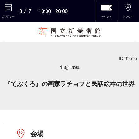
8
7
10:00
20:00
カレンダー
チケット
アクセス
本文へ
ID:81616
生誕120年
『てぶくろ』の画家ラチョフと民話絵本の世界
会場