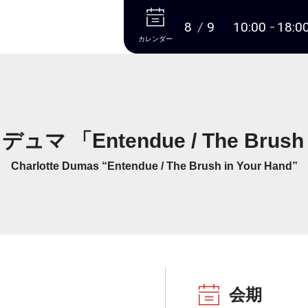
本文へ
8
9
10:00
18:0
カレンダー
「Entendue / The Brush i
Charlotte Dumas “Entendue / The Brush in Your Hand”
会期