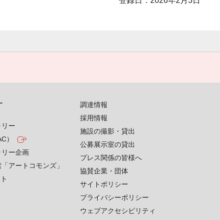
登録日：2026年2月3日
す
調達情報
採用情報
ラリー
施設の撮影・貸出
AC）
公募展示室の貸出
ラリー企画
プレス関係の皆様へ
索「アートコモンズ」
協賛企業・団体
クト
サイトポリシー
プライバシーポリシー
ウェブアクセシビリティ