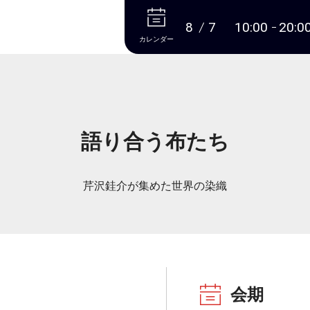
本文へ
8
7
10:00
20:0
カレンダー
語り合う布たち
芹沢銈介が集めた世界の染織
会期