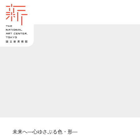
未来へ―心ゆさぶる色・形―