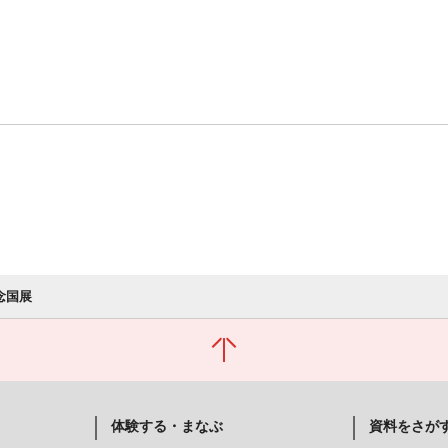
念国展
体験する・まなぶ
資料をさが