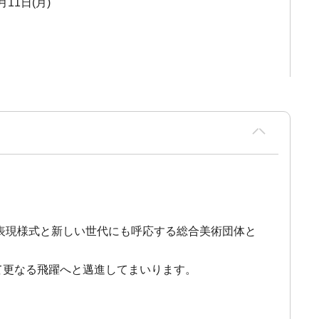
月11日(月)
る表現様式と新しい世代にも呼応する総合美術団体と
て更なる飛躍へと邁進してまいります。