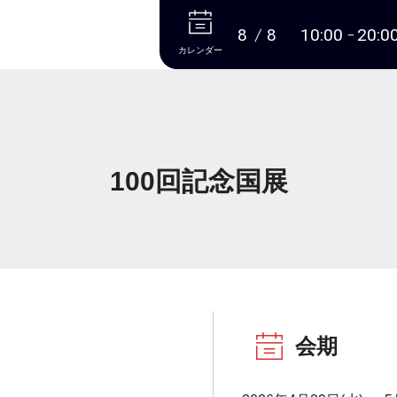
本文へ
8
8
10:00
20:0
カレンダー
100回記念国展
会期