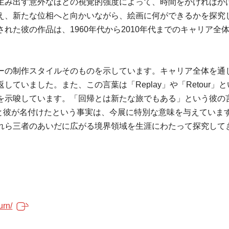
生み出す意外なほどの視覚的強度によって、時間をかければか
え、新たな位相へと向かいながら、絵画に何ができるかを探究
れた彼の作品は、1960年代から2010年代までのキャリア
イザーの制作スタイルそのものを示しています。キャリア全体を
ていました。また、この言葉は「Replay」や「Retour
を示唆しています。「回帰とは新たな旅でもある」という彼の
ll」と彼が名付けたという事実は、今展に特別な意味を与えていま
れら三者のあいだに広がる境界領域を生涯にわたって探究して
urn/