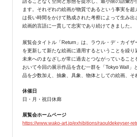
語ることなく空間と形態を提示し、最小限の語彙が
ます。それぞれの絵画が物質であるという事実を超
は長い時間をかけて熟成された考察によって生み出さ
絵画的言語に一貫して忠実であり続けてきました。
展覧会タイトル「Return」は、ラウル・デ・カ
を更新して新たな絵画に適用するということを繰り返し
未来へのまなざしが常に過去とつながっていること
おいて今回の展示作品を含む一群を「Tokyo Wa
品を少数加え、抽象、具象、物体としての絵画、そ
休催日
日・月・祝日休廊
展覧会ホームページ
https://www.wako-art.jp/exhibitions/raouldekeyser-ret