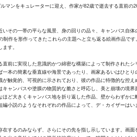
ルマンをキュレーターに迎え、作家が82歳で逝去する直前の20
近いその一帯の平らな風景、身の回りの品々、キャンバス自体
の制作を形作ってきたこれらの主題へと立ち返る絵画作品です。
します。
る直前に実現した意識的かつ綿密な構築によって制作されたシ
ば一本の簡素な垂直線や海景であったり、画家あるいはひとり
識が触覚的、可視的に示されており、彼の作品に特徴的な控え
はキャンバスや塗膜の物質的な脆さと呼応し、美と崩壊の境界
なほど大きくキャンバス地を折り返した作品、壁からわずかに
短編小説のようなそれぞれの作品によって、デ・カイザーはい
存在するのみならず、さらにその先を指し示しています。画面