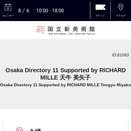
8
6
10:00
18:00
カレンダー
チケット
アクセス
本文へ
ID:81083
Osaka Directory 11 Supported by RICHARD
MILLE 天牛 美矢子
Osaka Directory 11 Supported by RICHARD MILLE Tengyu Miyako