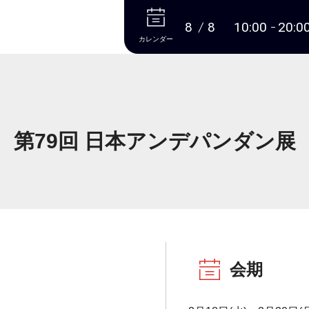
本文へ
8
8
10:00
20:0
カレンダー
第79回 日本アンデパンダン展
会期