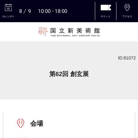
8
9
10:00
18:00
カレンダー
チケット
アクセス
本文へ
ID:81072
第62回 創玄展
会場