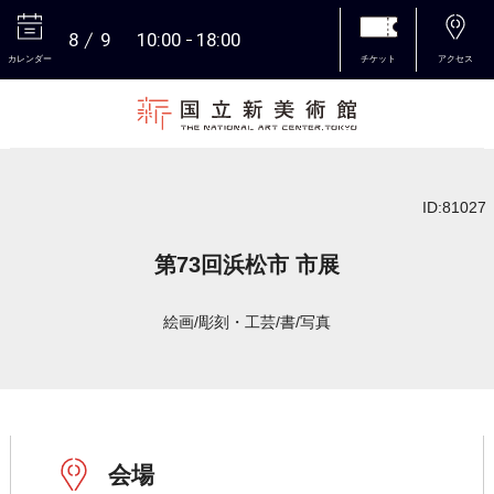
8
9
10:00
18:00
カレンダー
チケット
アクセス
本文へ
ID:81027
第73回浜松市 市展
絵画/彫刻・工芸/書/写真
会場