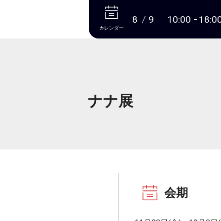
本文へ
8
9
10:00
18:0
カレンダー
ナナ展
会期