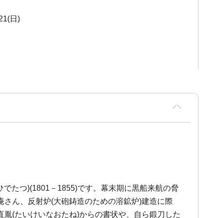
21(日)
つ)(1801－1855)です。幕末期に黒船来航の脅
さん、反射炉(大砲鋳造のための溶鉱炉)建造に際
胤(たいけいなおたね)からの書状や、自ら鍛刀した