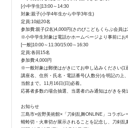
[小中学生]13:00～14:30
対象:親子(小学4年生から中学3年生)
定員:10組20名
参加費:親子(2名)4,000円(さのびこどもくらぶ会員は2,
※小中学生対象は電話かホームページより事前にお
[一般]10:00～11:30/15:00～16:30
定員:各回15名
参加費:4,000円
※一般対象は郵便はがきにてお申し込みください(1通
講座名、住所・氏名・電話番号(人数分)を明記の上
当館まで。11月16日(日)必着。
応募者多数の場合抽選、当選者のみ通知はがきを発
お知らせ
三島市×佐野美術館×「刀剣乱舞ONLINE」コラボレ
蜻蛉切・火車切が展示されることを記念し、刀剣乱舞O