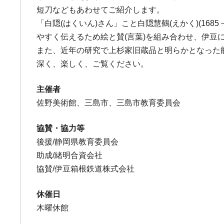
短刀などもあわせてご紹介します。
「白隠(はくいん)さん」こと白隠慧鶴(えかく)(1
やすく伝えるため絵と賛(言葉)を組み合わせ、伊豆
また、近年の研究で上杉家旧蔵品と明らかとなった能
深く、楽しく、ご覧ください。
主催者
佐野美術館、三島市、三島市教育委員会
協賛・協力等
後援/静岡県教育委員会
助成/緒明合資会社
協賛/伊豆箱根鉄道株式会社
休催日
木曜休館