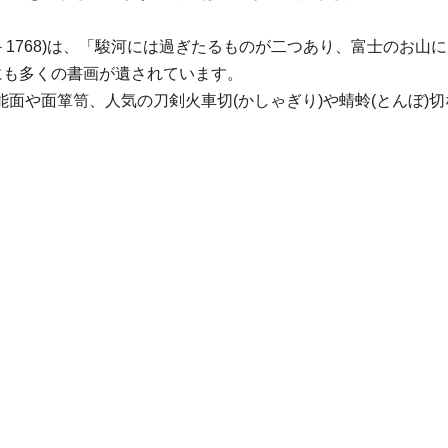
685－1768)は、「駿河には過ぎたるものが二つあり、富士の
にも多くの書画が遺されています。
面や面箪笥、人気の刀剣火車切(かしゃぎり)や蜻蛉(とんぼ)