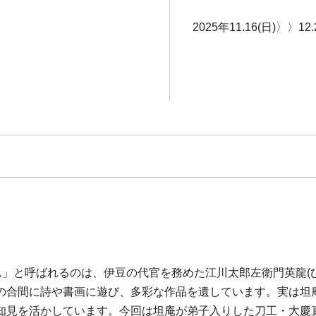
2025年11.16(日)〉〉12.
」と呼ばれるのは、伊豆の代官を務めた江川太郎左衛門英龍(ひでた
の合間に詩や書画に遊び、多彩な作品を遺しています。実は坦庵
知見を活かしています。今回は坦庵が弟子入りした刀工・大慶直