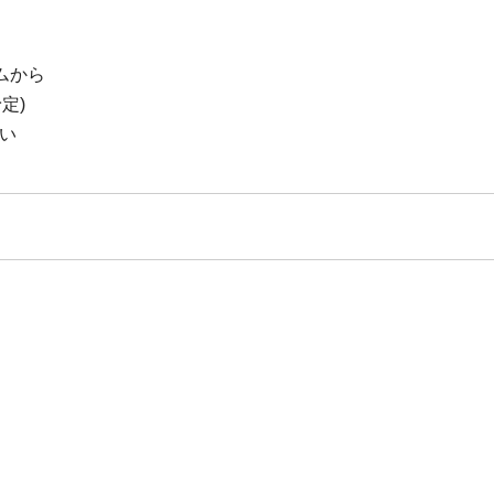
ムから
定)
い