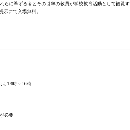
れらに準ずる者とその引率の教員が学校教育活動として観覧する
ト提示にて入場無料。
いずれも13時～16時
券が必要