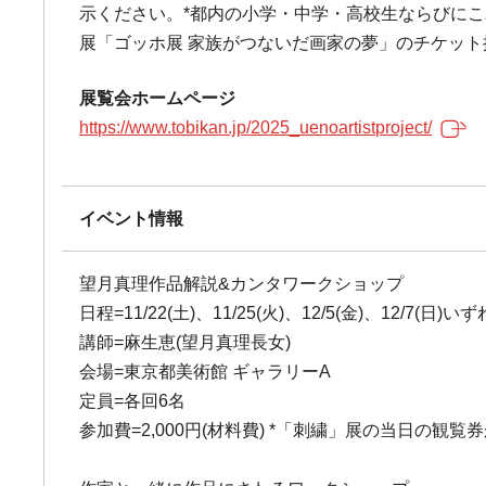
示ください。*都内の小学・中学・高校生ならびにこ
展「ゴッホ展 家族がつないだ画家の夢」のチケッ
展覧会ホームページ
https://www.tobikan.jp/2025_uenoartistproject/
イベント情報
望月真理作品解説&カンタワークショップ
日程=11/22(土)、11/25(火)、12/5(金)、12/7(日)
講師=麻生恵(望月真理長女)
会場=東京都美術館 ギャラリーA
定員=各回6名
参加費=2,000円(材料費) *「刺繍」展の当日の観覧