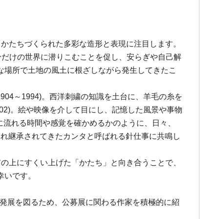
てかたちづくられた多彩な造形と表現に注目します。
分だけの世界に潜りこむことを促し、安らぎや自己解
な場所で土地の風土に根ざしながら発生してきたこ
04～1994)。西洋刺繍の知識を土台に、羊毛の糸を
002)。絵や映像を介して目にし、記憶した風景や事物
底に流れる時間や感覚を確かめるかのように、日々、
生まれ継承されてきたカンタと呼ばれる針仕事に共鳴し
布の上にすくい上げた「かたち」と向き合うことで、
幸いです。
の発展を図るため、公募展に関わる作家を積極的に紹