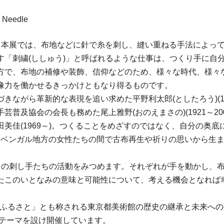
a Needle
る本展では、布地などに針で糸を刺し、縫い重ねる手法によっ
す「刺繍(ししゅう)」と呼ばれるような仕事は、つくり手に自
方で、布地の補修や装飾、信仰などのため、様々な時代、様々
像力を働かせるきっかけともなり得るものです。
ながら革新的な表現を追い求めた平野利太郎(としたろう)(19
普及協会の会長も務めた尾上雅野(おのえまさの)(1921～2
美佳(1969～)。つくることをめざすのではなく、自分の奥
5～)。ベンガル地方の女性たちの間で古布再生や祈りの思いから
名の刺し手たちの活動をみつめます。それぞれが手を動かし、
たこのいとなみの意味と可能性について、考える機会となれば
のふるさと」とも称される東京都美術館の歴史の継承と未来へ
るテーマを設け開催しています。