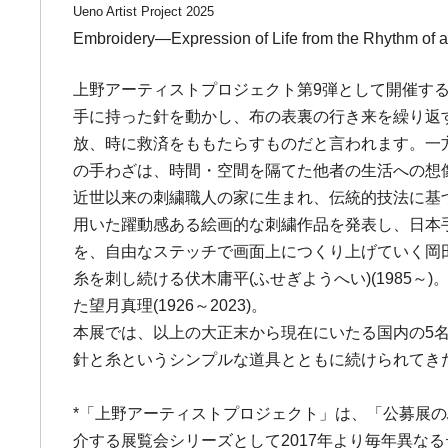
Ueno Artist Project 2025
Embroidery―Expression of Life from the Rhythm of 
上野アーティストプロジェクト第9弾として開催す
手に持った針を動かし、布の表裏の行き来を繰り返
放、時に救済をももたらすものだと言われます。一
の手わざは、時間・空間を隔てた他者の生活への想
近世以来の刺繍職人の家に生まれ、伝統的技法に基づき
用いた躍動感ある絵画的な刺繍作品を発表し、日本手芸
を、自由なステッチで画面上につくり上げていく岡田
糸を刺し続ける伏木庸平(ふせぎようへい)(198
た望月真理(1926～2023)。
本展では、以上の大正末から現在にいたる国内の5
針と糸というシンプルな道具とともに続けられてき
*「上野アーティストプロジェクト」は、「公募展
介する展覧会シリーズとして2017年より毎年異な