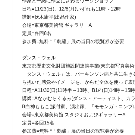
作家と一緒に作品にさわるワークショップ
日程=11/23(日)、12/8(月)いずれも11時～12時
講師=伏木庸平(出品作家)
会場=東京都美術館 ギャラリーA
定員=各回8名
参加費=無料 *「刺繍」展の当日の観覧券が必要
ダンス・ウェル
東京都歴史文化財団施設間連携事業(東京都写真美術
「ダンス・ウェル」は、パーキンソン病と共に生き
ら抱いた感覚やイメージを、からだ全体を使って表
日程=A11/30(日)11時半～13時、B1/4(日)14時～15
講師=Aなかむらくるみ(ダンス・アーティスト、カ
B白神ももこ(振付家、演出家、「モモンガ・コンプ
会場=東京都美術館 スタジオおよびギャラリーA
定員=各回15名
参加費=無料 *「刺繍」展の当日の観覧券が必要