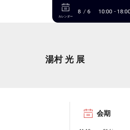
本文へ
8
6
10:00
18:0
カレンダー
湯村 光 展
会期