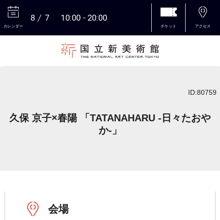
8
7
10:00
20:00
カレンダー
チケット
アクセス
本文へ
ID:80759
久保 京子×春陽 「TATANAHARU -日々たおや
か-」
会場