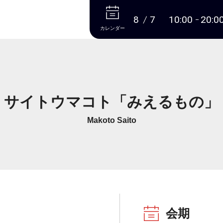
本文へ
8
7
10:00
20:0
カレンダー
サイトウマコト「みえるもの」
Makoto Saito
会期