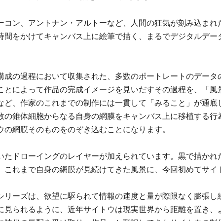
ーコン、アントナン・アルトーなど、人間の狂気が刻み込まれ
時間をかけてキャンバス上に絵筆で描く、まるでデジタルデー
構成の過程において収集された、多数のポートレートのデータ
ことによって作品の完成イメージを見いだすその過程を、「風
など、作家のこれまでの制作には一貫して「みること」が通底
数の錐体細胞からなる自身の網膜をキャンバス上に移植する行
ウの網膜そのものをのぞき込むことになります。
いたドローイングのレイヤーが加えられています。黒で描かれ
。これまで自身の網膜が見続けてきた風景に、今回初めてサイ
シリーズは、欲望に駆られて情報の速度と量が際限なく膨張し
に見られるように、近年サイトウは現実世界から距離を置き、