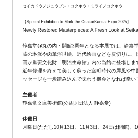
セイカドウノジュウブン・コクホウ・ミライノコクホウ
【Special Exhibition to Mark the Osaka/Kansai Expo 2025】
Newly Restored Masterpieces: A Fresh Look at Seikad
静嘉堂@丸の内・開館3周年となる本展では、静嘉堂
蔵の琳派や肉筆浮世絵、近代絵画などを皮切りに、
画が重要文化財「明治生命館」内の当館に登場しま
近年修理を終えて美しく蘇った室町時代の屛風や中
ッセージを一歩踏み込んで味わう機会となれば幸い
主催者
静嘉堂文庫美術館(公益財団法人 静嘉堂)
休催日
月曜日(ただし10月13日、11月3日、24日は開館)、10月