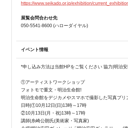
https://www.seikado.or.jp/exhibition/current_exhibitio
展覧会問合わせ先
050-5541-8600 (ハローダイヤル)
イベント情報
*申し込み方法は当館HPをご覧ください 協力|明治
①アーティストワークショップ
フォトモで重文・明治生命館!
明治生命館をデジカメやスマホで撮影した写真プリン
日時|①10月12日(日)13時～17時
②10月13日(月・祝)13時～17時
講師|糸崎公朗氏(美術家・写真家)