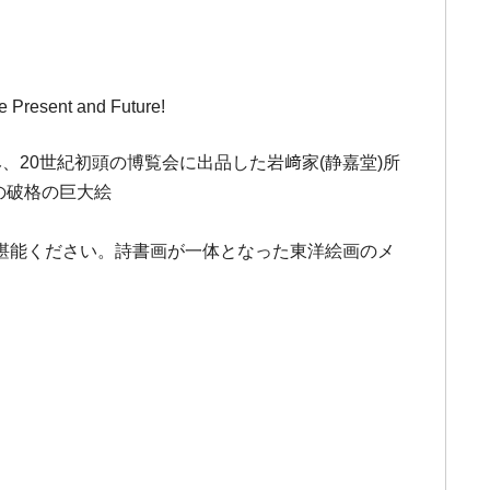
e Present and Future!
20世紀初頭の博覧会に出品した岩﨑家(静嘉堂)所
の破格の巨大絵
堪能ください。詩書画が一体となった東洋絵画のメ