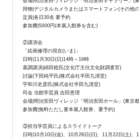
会場|明治安田ヴィレッジ「明治安田ギャラリー」(東京都
持物|デジタルカメラまたはスマートフォン(その他
定員|各日30名 要予約
参加費|5000円(本展入館券を含む)
②講演会
「絵画修理の現在(いま)」
日時|11月30日(日)14時～16時
基調講演|綿田稔氏(文化庁主任文化財調査官)
討論|下田純平氏(株式会社半田九清堂)
宇和川史彦氏(株式会社半田九清堂)
司会 当館学芸員 吉田恵理
会場|明治安田ヴィレッジ「明治安田ホール」(東京都千代
参加費|無料ただし要本展入館券、要予約)
③担当学芸員によるスライドトーク
日時|10月10日(金)、10月26日(日)、11月22日(土)、1