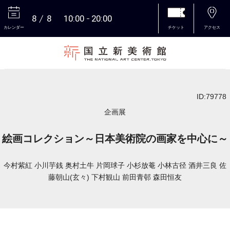
8
8
10:00
20:00
カレンダー
チケット
アクセス
本文へ
ID:79778
企画展
絵画コレクション～日本美術院の画家を中心に～
今村紫紅 小川芋銭 奥村土牛 片岡球子 小杉放菴 小林古径 酒井三良 佐
藤朝山(玄々) 下村観山 前田青邨 森田恒友