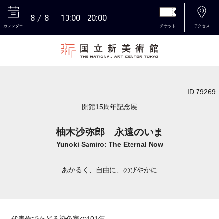
8
8
10:00
20:00
カレンダー
チケット
アクセス
本文へ
ID:79269
開館15周年記念展
柚木沙弥郎 永遠のいま
Yunoki Samiro: The Eternal Now
あかるく、自由に、のびやかに
―代表作でたどる染色家の101年