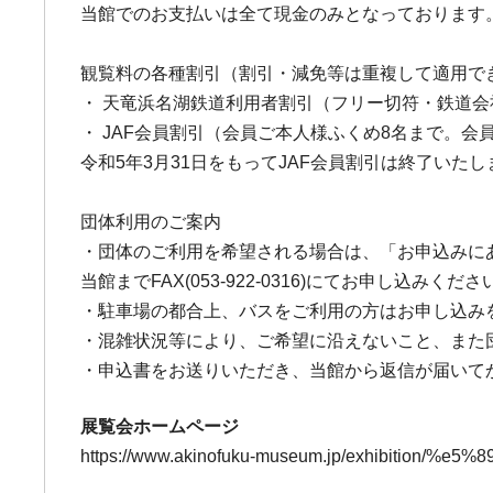
当館でのお支払いは全て現金のみとなっております
観覧料の各種割引（割引・減免等は重複して適用で
・ 天竜浜名湖鉄道利用者割引（フリー切符・鉄道
・ JAF会員割引（会員ご本人様ふくめ8名まで。会
令和5年3月31日をもってJAF会員割引は終了いた
団体利用のご案内
・団体のご利用を希望される場合は、「お申込みにあ
当館までFAX(053-922-0316)にてお申し込みくださ
・駐車場の都合上、バスをご利用の方はお申し込み
・混雑状況等により、ご希望に沿えないこと、また
・申込書をお送りいただき、当館から返信が届いて
展覧会ホームページ
https://www.akinofuku-museum.jp/exhibiti