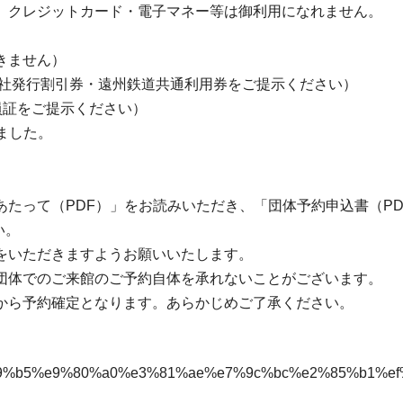
。クレジットカード・電子マネー等は御利用になれません。
きません）
会社発行割引券・遠州鉄道共通利用券をご提示ください）
員証をご提示ください）
しました。
たって（PDF）」をお読みいただき、「団体予約申込書（P
い。
をいただきますようお願いいたします。
団体でのご来館のご予約自体を承れないことがございます。
から予約確定となります。あらかじめご了承ください。
on/%e5%89%b5%e9%80%a0%e3%81%ae%e7%9c%bc%e2%85%b1