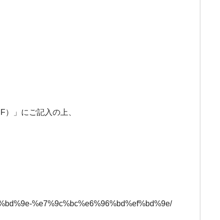
DF）」にご記入の上、
%ef%bd%9e-%e7%9c%bc%e6%96%bd%ef%bd%9e/