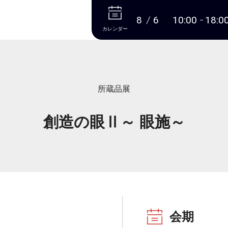
本文へ
8
6
10:00
18:0
カレンダー
所蔵品展
創造の眼Ⅱ～ 眼施～
会期