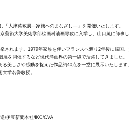
念し「大津英敏展―家族へのまなざし―」を開催いたします。
年東京藝術大学美術学部絵画科油画専攻に入学し、山口薫に師事し
推挙されます。1979年家族を伴いフランスへ渡り2年後に帰国。
の個展を開催するなど現代洋画界の第一線で活躍してきました。
ある美しさや感動を捉えた作品約40点を一堂に展示いたします
術大学名誉教授。
伊豆新聞本社/IKC/CVA