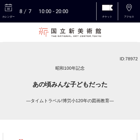
8
7
10:00
20:00
カレンダー
チケット
アクセス
本文へ
ID:78972
昭和100年記念
あの頃みんな子どもだった
―タイムトラベル!博労小120年の図画教育―