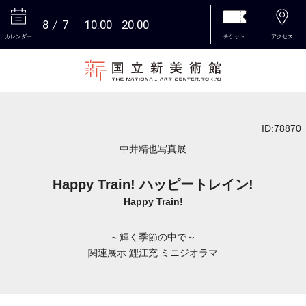
8
7
10:00
20:00
カレンダー
チケット
アクセス
本文へ
ID:78870
中井精也写真展
Happy Train! ハッピートレイン!
Happy Train!
～輝く季節の中で～
関連展示 鯉江充 ミニジオラマ