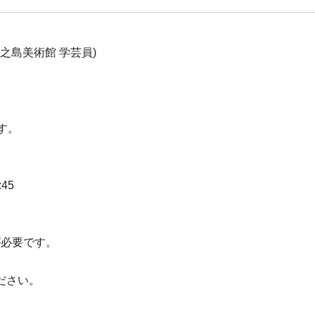
之島美術館 学芸員)
す。
:45
が必要です。
ださい。