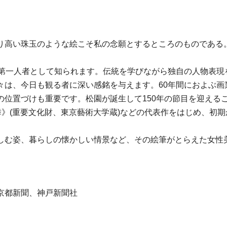
り高い珠玉のような絵こそ私の念願とするところのものである。
美人画の第一人者として知られます。伝統を学びながら独自の人物
々は、今日も観る者に深い感銘を与えます。60年間におよぶ画
の位置づけも重要です。松園が誕生して150年の節目を迎える
舞》(重要文化財、東京藝術大学蔵)などの代表作をはじめ、初期
しむ姿、暮らしの懐かしい情景など、その絵筆がとらえた女性
京都新聞、神戸新聞社