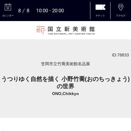
8
8
10:00
20:00
カレンダー
チケット
アクセス
本文へ
ID:78833
笠岡市立竹喬美術館名品展
うつりゆく自然を描く 小野竹喬(おのちっきょう)
の世界
ONO,Chikkyo