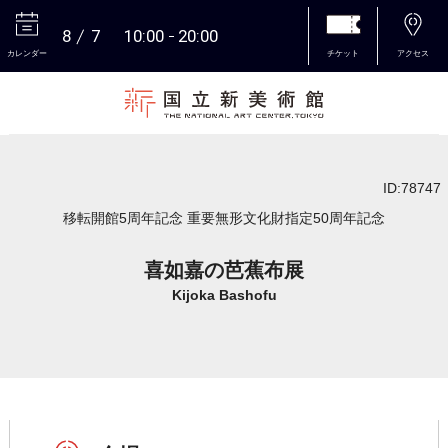
8
7
10:00
20:00
カレンダー
チケット
アクセス
本文へ
ID:78747
移転開館5周年記念 重要無形文化財指定50周年記念
喜如嘉の芭蕉布展
Kijoka Bashofu