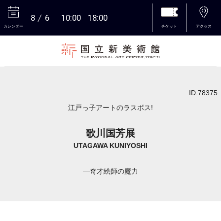
8
6
10:00
18:00
カレンダー
チケット
アクセス
本文へ
ID:78375
江戸っ子アートのラスボス!
歌川国芳展
UTAGAWA KUNIYOSHI
―奇才絵師の魔力