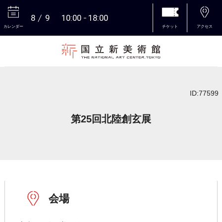
8
9
10:00
18:00
カレンダー
チケット
アクセス
本文へ
ID:77599
第25回北陸創玄展
会場