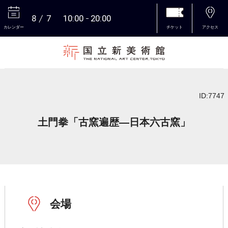
8
7
10:00
20:00
カレンダー
チケット
アクセス
本文へ
ID:7747
土門拳「古窯遍歴―日本六古窯」
会場