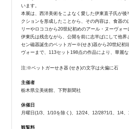
います。
本展は、西洋美術をこよなく愛した伊東直子氏が後
クションを形成したことから、その内容は、食器の
リーやロココから20世紀初めのアール・ヌーヴォ
伊東氏は残念ながら、公開を前に志半ばにして他界
セン磁器誕生のベットガー※(せき)器から20世紀初
ヴォーまで、113セット198点の作品により、華
注:※ベットガーせき器 (せき)の文字は火偏に石
主催者
栃木県立美術館、下野新聞社
休催日
月曜日(1/3、1/10を除く)、12/24、12/28?1/1、1/4、1
観覧料