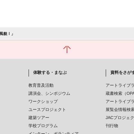
風貌Ⅰ」
体験する・まなぶ
資料をさが
教育普及活動
アートライブ
講演会、シンポジウム
蔵書検索（OP
ワークショップ
アートライブ
ユースプロジェクト
展覧会情報検
建築ツアー
JACプロジェ
学校プログラム
刊行物
インターン、ボランティア