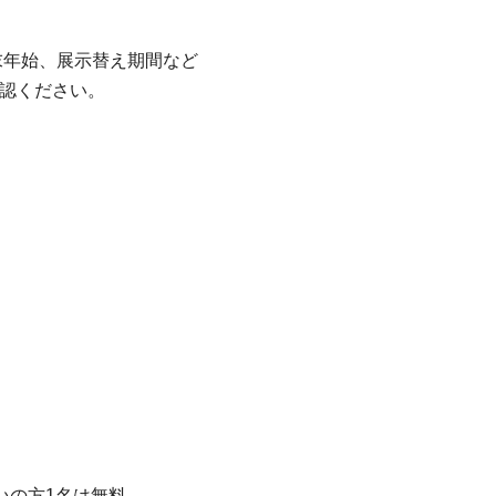
末年始、展示替え期間など
確認ください。
いの方1名は無料