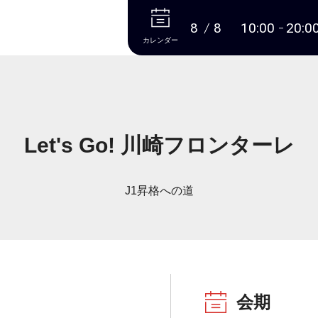
本文へ
8
8
10:00
20:0
カレンダー
Let's Go! 川崎フロンターレ
J1昇格への道
会期