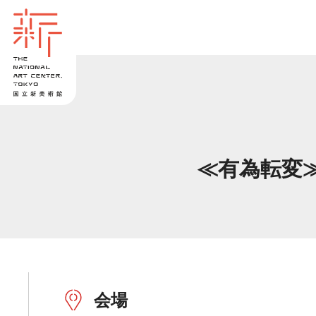
≪有為転変≫
会場