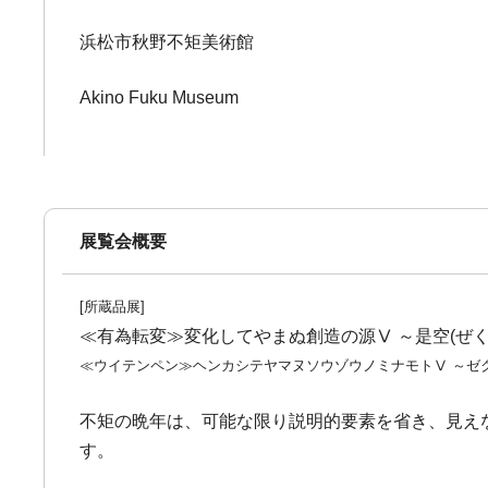
浜松市秋野不矩美術館
Akino Fuku Museum
展覧会概要
[所蔵品展]
≪有為転変≫変化してやまぬ創造の源Ⅴ ～是空(ぜく
≪ウイテンペン≫ヘンカシテヤマヌソウゾウノミナモトⅤ ～ゼ
不矩の晩年は、可能な限り説明的要素を省き、見え
す。