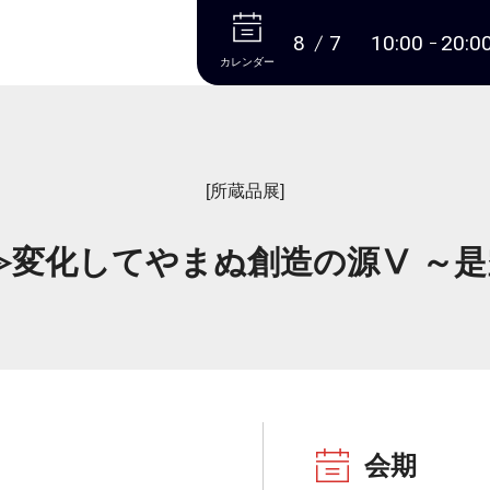
本文へ
8
7
10:00
20:0
カレンダー
[所蔵品展]
変化してやまぬ創造の源Ⅴ ～是
会期