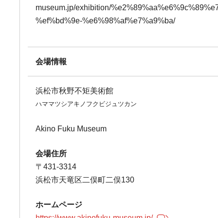
museum.jp/exhibition/%e2%89%aa%e6%9c
%ef%bd%9e-%e6%98%af%e7%a9%ba/
会場情報
浜松市秋野不矩美術館
ハママツシアキノフクビジュツカン
Akino Fuku Museum
会場住所
〒431-3314
浜松市天竜区二俣町二俣130
ホームページ
https://www.akinofuku-museum.jp/