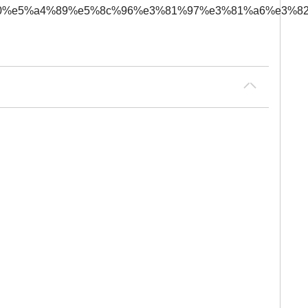
0%80%e5%a4%89%e5%8c%96%e3%81%97%e3%81%a6%e3