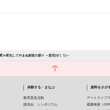
変≫変化してやまぬ創造の源Ⅴ ～是空(ぜくう)～
体験する・まなぶ
資料をさが
教育普及活動
アートライブ
講演会、シンポジウム
蔵書検索（OP