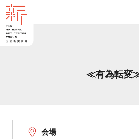
≪有為転変≫
会場