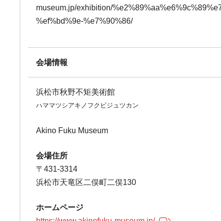
museum.jp/exhibition/%e2%89%aa%e6%9c
%ef%bd%9e-%e7%90%86/
会場情報
浜松市秋野不矩美術館
ハママツシアキノフクビジュツカン
Akino Fuku Museum
会場住所
〒431-3314
浜松市天竜区二俣町二俣130
ホームページ
https://www.akinofuku-museum.jp/