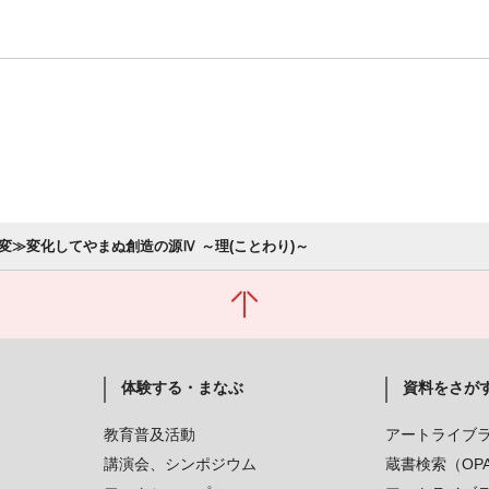
変≫変化してやまぬ創造の源Ⅳ ～理(ことわり)～
体験する・まなぶ
資料をさが
教育普及活動
アートライブ
講演会、シンポジウム
蔵書検索（OP