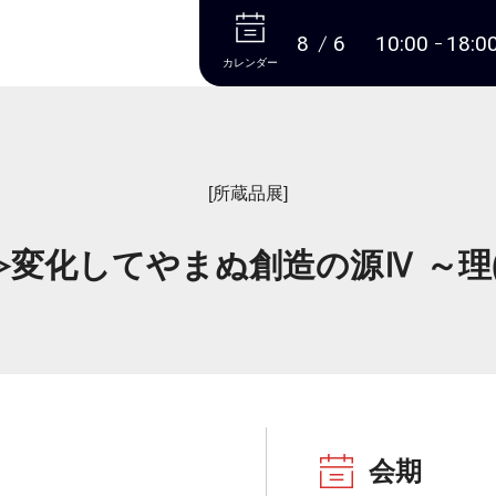
本文へ
8
6
10:00
18:0
カレンダー
[所蔵品展]
変化してやまぬ創造の源Ⅳ ～理
会期