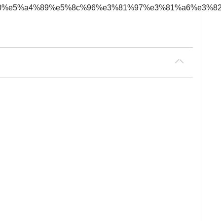
0%80%e5%a4%89%e5%8c%96%e3%81%97%e3%81%a6%e3