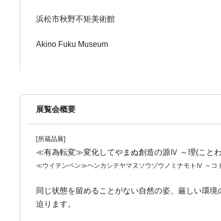
浜松市秋野不矩美術館
Akino Fuku Museum
展覧会概要
[所蔵品展]
≪有為転変≫変化してやまぬ創造の源Ⅳ ～理(ことわ
≪ウイテンペン≫ヘンカシテヤマヌソウゾウノミナモトⅣ ～コ
同じ状態を留めることがない自然の姿、厳しい環境
迫ります。