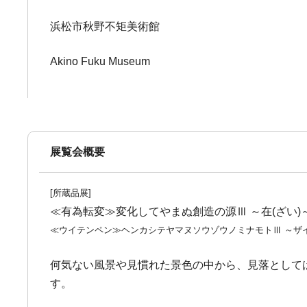
浜松市秋野不矩美術館
Akino Fuku Museum
展覧会概要
[所蔵品展]
≪有為転変≫変化してやまぬ創造の源Ⅲ ～在(ざい)
≪ウイテンペン≫ヘンカシテヤマヌソウゾウノミナモトⅢ ～ザ
何気ない風景や見慣れた景色の中から、見落として
す。