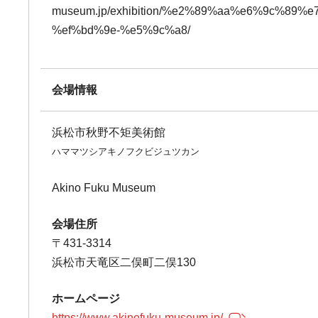
museum.jp/exhibition/%e2%89%aa%e6%9c
%ef%bd%9e-%e5%9c%a8/
会場情報
浜松市秋野不矩美術館
ハママツシアキノフクビジュツカン
Akino Fuku Museum
会場住所
〒431-3314
浜松市天竜区二俣町二俣130
ホームページ
https://www.akinofuku-museum.jp/