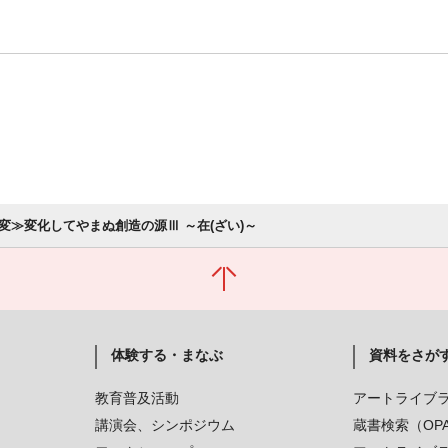
変≫変化してやまぬ創造の源Ⅲ ～在(ざい)～
体験する・まなぶ
資料をさが
教育普及活動
アートライブ
講演会、シンポジウム
蔵書検索（OP