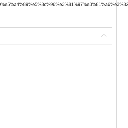
0%80%e5%a4%89%e5%8c%96%e3%81%97%e3%81%a6%e3