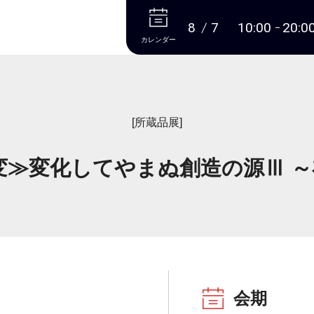
本文へ
8
7
10:00
20:0
カレンダー
[所蔵品展]
変≫変化してやまぬ創造の源Ⅲ ～在
会期