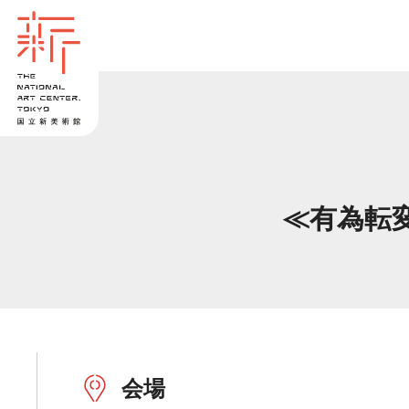
≪有為転
会場