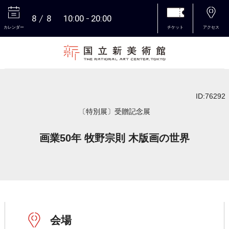
8
8
10:00
20:00
カレンダー
チケット
アクセス
本文へ
ID:76292
〔特別展〕受贈記念展
画業50年 牧野宗則 木版画の世界
会場