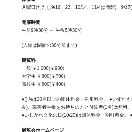
月曜日(ただし9/16、23、10/14、11/4は開館)、9/17(火
開催時間
午前9時30分 ～ 午後5時30分
(入館は閉館の30分前まで)
観覧料
一般 ￥1,000(￥900)
大学生 ￥800(￥700)
高校生 ￥500(￥400)
●()内は20名以上の団体料金・割引料金。 ●いず
み)、障害者手帳をお持ちの方と付添者(1名)は無
●いしかわ文化の日(10/20)は団体料金・割引料金。 ●
展覧会ホームページ