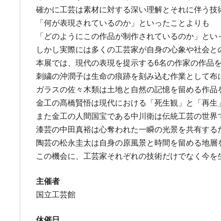
確かに工芸は素材に対する深い理解とそれに伴う技
「何が表現されているのか」といったことよりも
「どのようにこの作品が制作されているのか」とい
しかし実際には多くの工芸家が自身の心象や社会と
本展では、現代の表現を提示する6名の作家の作品
刺繍の沖潤子は生命の痕跡を刻み込む作業として布
ガラスの佐々木類は土地と自然の記憶を留める作品
金工の髙橋賢悟は現代における「死生観」と「再生
また金工の人間国宝である中川衛は伝統工芸の世界
漆芸の中田真裕は心奪われた一瞬の光景を共有する
陶芸の松永圭太は自身の原風景と時間を留める地層
この機会に、工芸家それぞれの技術だけでなく今を
主催者
国立工芸館
休催日