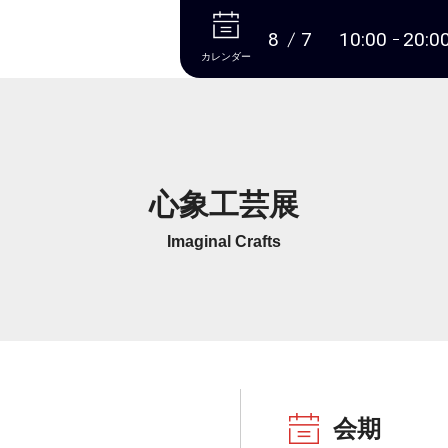
本文へ
8
7
10:00
20:0
カレンダー
心象工芸展
Imaginal Crafts
会期