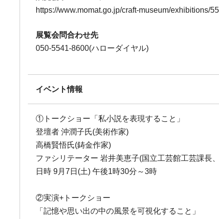
https://www.momat.go.jp/craft-museum/exhibitions/5
展覧会問合わせ先
050-5541-8600(ハローダイヤル)
イベント情報
①トークショー「私小説を表現すること」
登壇者 沖潤子氏(美術作家)
高橋賢悟氏(鋳金作家)
ファシリテーター 岩井美恵子(国立工芸館工芸課長、
日時 9月7日(土) 午後1時30分～3時
②実演+トークショー
「記憶や思い出の中の風景を可視化すること」