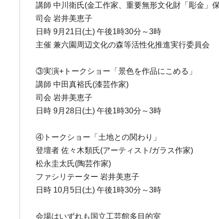
講師 中川衛氏(金工作家、重要無形文化財「彫金」保
司会 岩井美恵子
日時 9月21日(土) 午後1時30分～3時
主催 兼六園周辺文化の森等活性化推進実行委員会
③実演+トークショー「景色を作品にこめる」
講師 中田真裕氏(漆芸作家)
司会 岩井美恵子
日時 9月28日(土) 午後1時30分～3時
④トークショー「土地との関わり」
登壇者 佐々木類氏(アーティスト/ガラス作家)
松永圭太氏(陶芸作家)
ファシリテーター 岩井美恵子
日時 10月5日(土) 午後1時30分～3時
会場はいずれも国立工芸館多目的室