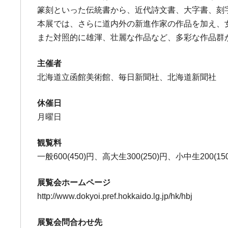
篆刻といった伝統書から、近代詩文書、大字書、刻
本展では、さらに道内外の新進作家の作品を加え、
また対照的に雄渾、壮麗な作品など、多彩な作品群
主催者
北海道立函館美術館、毎日新聞社、北海道新聞社
休催日
月曜日
観覧料
一般600(450)円、高大生300(250)円、小中生200
展覧会ホームページ
http://www.dokyoi.pref.hokkaido.lg.jp/hk/hbj
展覧会問合わせ先