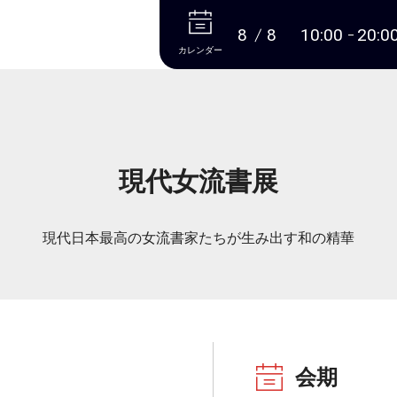
本文へ
8
8
10:00
20:0
カレンダー
現代女流書展
現代日本最高の女流書家たちが生み出す和の精華
会期