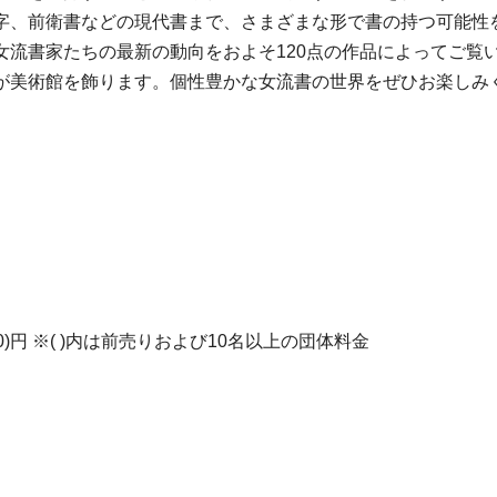
字、前衛書などの現代書まで、さまざまな形で書の持つ可能性
女流書家たちの最新の動向をおよそ120点の作品によってご覧
が美術館を飾ります。個性豊かな女流書の世界をぜひお楽しみ
(150)円 ※( )内は前売りおよび10名以上の団体料金